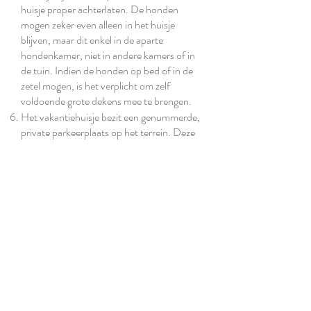
huisje proper achterlaten. De honden
mogen zeker even alleen in het huisje
blijven, maar dit enkel in de aparte
hondenkamer, niet in andere kamers of in
de tuin. Indien de honden op bed of in de
zetel mogen, is het verplicht om zelf
voldoende grote dekens mee te brengen.
Het vakantiehuisje bezit een genummerde,
private parkeerplaats op het terrein. Deze
maakt integraal deel uit van de huur. Het is
echter verboden om uw voertuig of
eventuele andere voertuigen op andere
vrije genummerde parkeerplaatsen te
stationeren. U kan wel op straat parkeren.
Algemeen
Tafellinnen, bedlinnen en handdoeken zijn
niet voorzien.
Elk bed is voorzien van een
matrasbeschermer, donsdeken en
hoofdkussen. Het gebruik van bedlinnen is